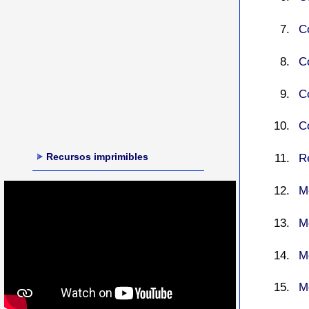
C
C
C
C
Recursos imprimibles
R
M
M
M
M